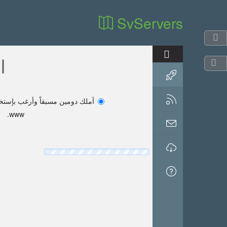
SvServers
اخ
أملك دومين مسبقاً وأرغب بإستخد
www.