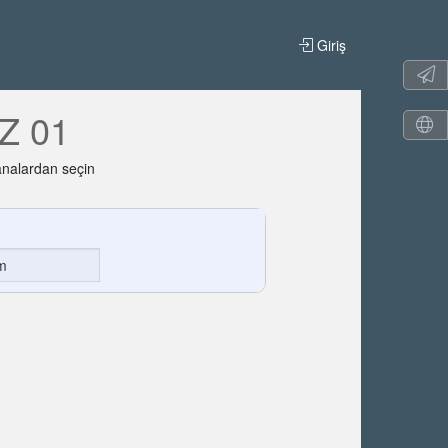
Giriş
Z 01
analardan seçin