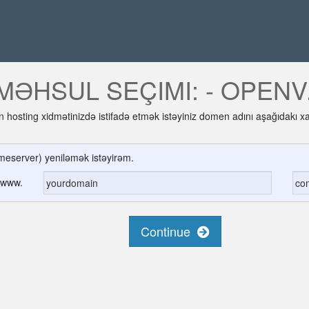
MƏHSUL SEÇIMI: - OPENV
n hosting xidmətinizdə istifadə etmək istəyiniz domen adını aşağıdakı x
eserver) yeniləmək istəyirəm.
www.
Continue