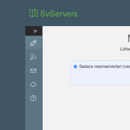
SvServers
Lütfə
Sadəcə neymserverləri (nam